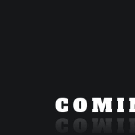
C
O
M
I